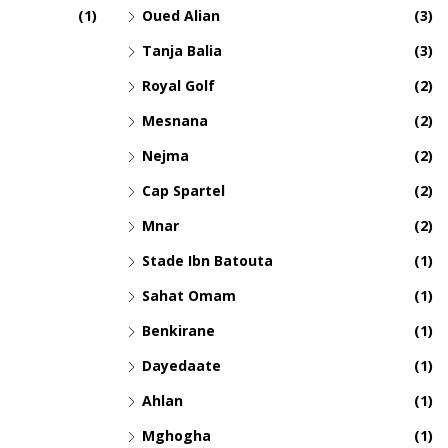
(1)
Oued Alian
(3)
Tanja Balia
(3)
Royal Golf
(2)
Mesnana
(2)
Nejma
(2)
Cap Spartel
(2)
Mnar
(2)
Stade Ibn Batouta
(1)
Sahat Omam
(1)
Benkirane
(1)
Dayedaate
(1)
Ahlan
(1)
Mghogha
(1)