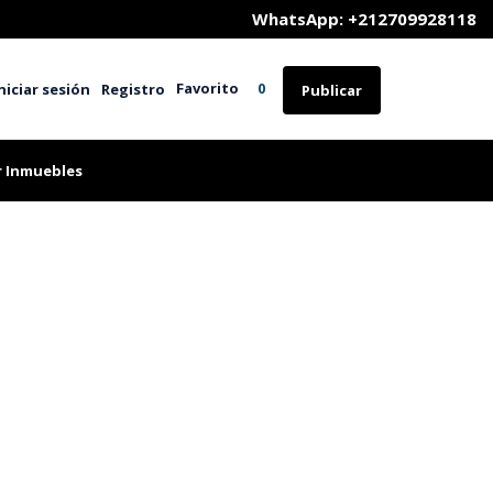
	WhatsApp: +212709928118
Favorito
niciar sesión
Registro
0
Publicar
r Inmuebles