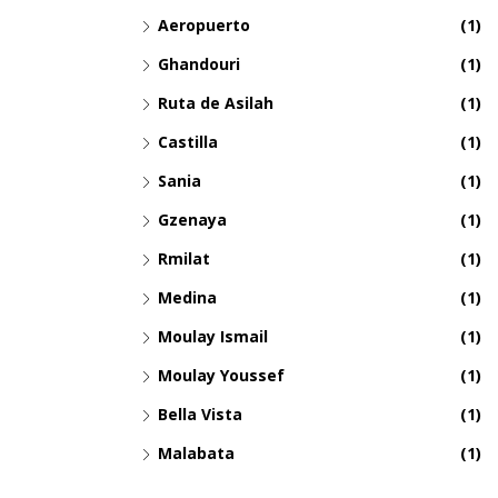
Aeropuerto
(1)
Ghandouri
(1)
Ruta de Asilah
(1)
Castilla
(1)
Sania
(1)
Gzenaya
(1)
Rmilat
(1)
Medina
(1)
Moulay Ismail
(1)
Moulay Youssef
(1)
Bella Vista
(1)
Malabata
(1)