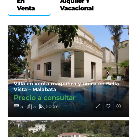
En
Alquiler Y
Venta
Vacacional
Villa en venta magnífica y única en Bella
Vista – Malabata
Precio a consultar
5
5
500
m²