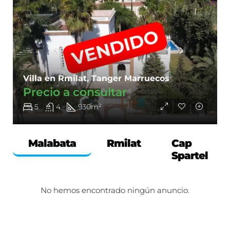
Villa en Rmilat, Tanger Marruecos
Precio a consultar
5
4
930
m²
Malabata
Rmilat
Cap
Spartel
No hemos encontrado ningún anuncio.