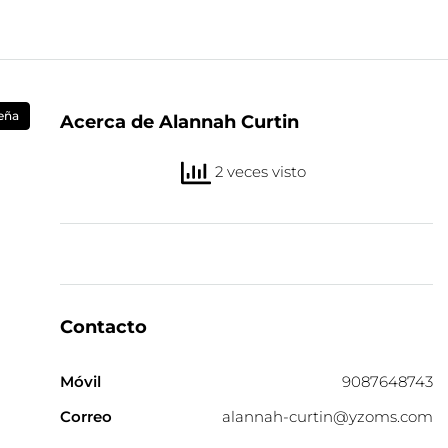
eña
Acerca de Alannah Curtin
2 veces visto
Contacto
Móvil
9087648743
Correo
alannah-curtin@yzoms.com