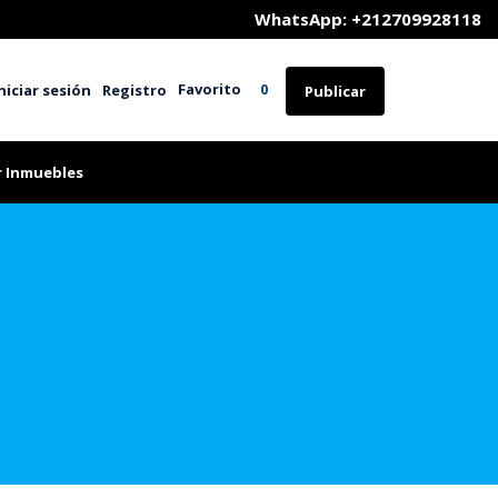
	WhatsApp: +212709928118
Favorito
niciar sesión
Registro
0
Publicar
r Inmuebles