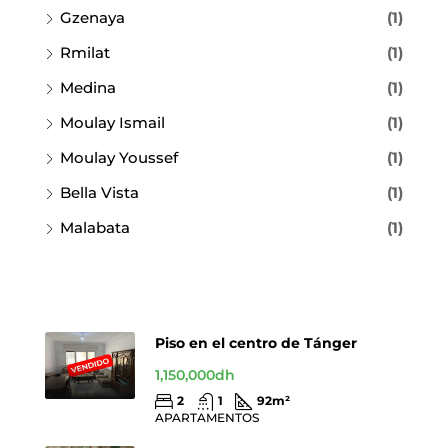
Gzenaya
(1)
Rmilat
(1)
Medina
(1)
Moulay Ismail
(1)
Moulay Youssef
(1)
Bella Vista
(1)
Malabata
(1)
Piso en el centro de Tánger
1,150,000dh
2
1
92
m²
APARTAMENTOS