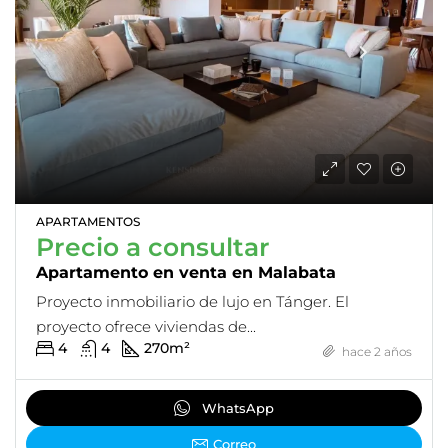
APARTAMENTOS
Precio a consultar
Apartamento en venta en Malabata
Proyecto inmobiliario de lujo en Tánger. El
proyecto ofrece viviendas de...
4
4
270
m²
hace 2 años
WhatsApp
Correo