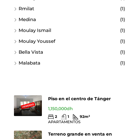
Rmilat
(1)
Medina
(1)
Moulay Ismail
(1)
Moulay Youssef
(1)
Bella Vista
(1)
Malabata
(1)
Piso en el centro de Tánger
1,150,000dh
2
1
92
m²
APARTAMENTOS
Terreno grande en venta en