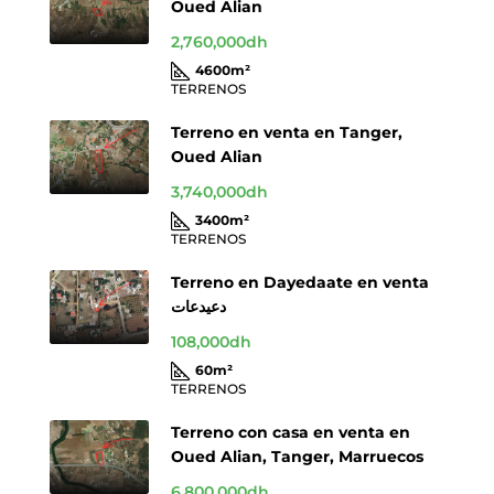
Oued Alian
2,760,000dh
4600
m²
TERRENOS
Terreno en venta en Tanger,
Oued Alian
3,740,000dh
3400
m²
TERRENOS
Terreno en Dayedaate en venta
دعيدعات
108,000dh
60
m²
TERRENOS
Terreno con casa en venta en
Oued Alian, Tanger, Marruecos
6,800,000dh