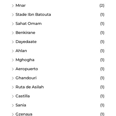
Mnar
(2)
Stade Ibn Batouta
(1)
Sahat Omam
(1)
Benkirane
(1)
Dayedaate
(1)
Ahlan
(1)
Mghogha
(1)
Aeropuerto
(1)
Ghandouri
(1)
Ruta de Asilah
(1)
Castilla
(1)
Sania
(1)
Gzenaya
(1)