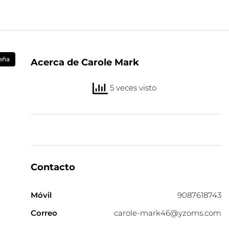
eña
Acerca de Carole Mark
5 veces visto
Contacto
Móvil
9087618743
Correo
carole-mark46@yzoms.com