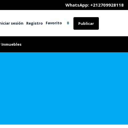
	WhatsApp: +212709928118
Favorito
niciar sesión
Registro
0
Publicar
r Inmuebles