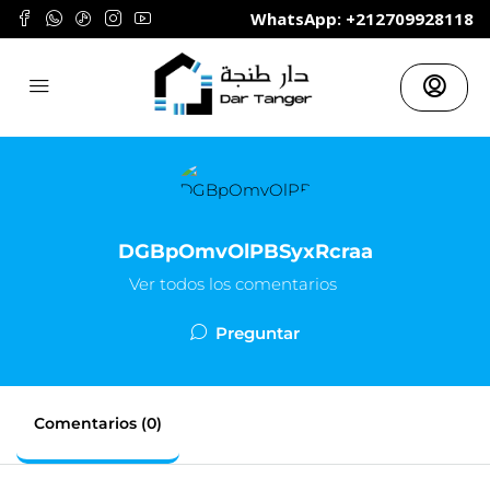
	WhatsApp: +212709928118
DGBpOmvOlPBSyxRcraa
Ver todos los comentarios
Preguntar
Comentarios (0)