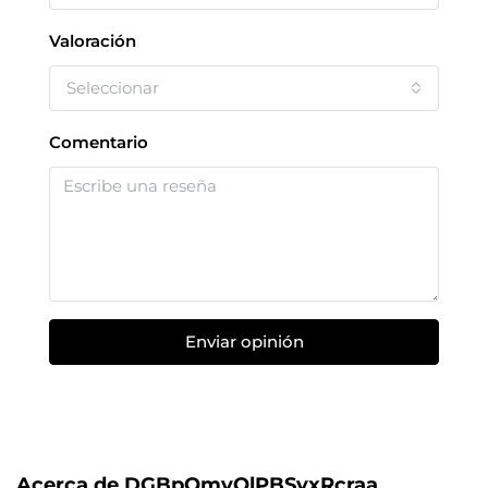
Valoración
Seleccionar
Comentario
Enviar opinión
Acerca de DGBpOmvOlPBSyxRcraa