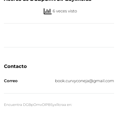
6 veces visto
Contacto
Correo
book.curvyconeja@gmail.com
Encuentra DGBpOmvOlPBSyxRcraa en: