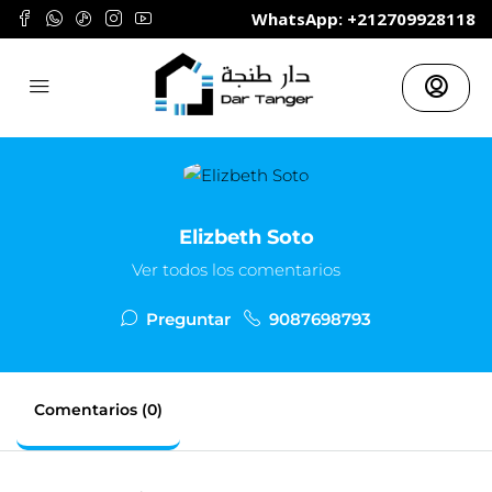
	WhatsApp: +212709928118
Elizbeth Soto
Ver todos los comentarios
Preguntar
9087698793
Comentarios (0)