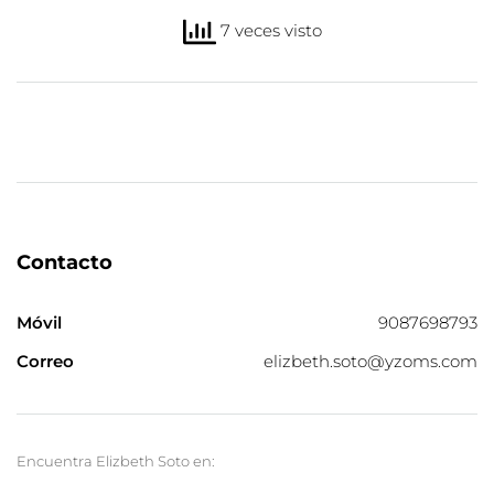
7 veces visto
Contacto
Móvil
9087698793
Correo
elizbeth.soto@yzoms.com
Encuentra Elizbeth Soto en: