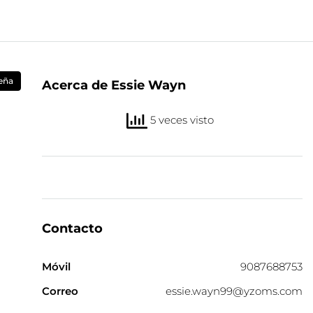
eña
Acerca de Essie Wayn
5 veces visto
Contacto
Móvil
9087688753
Correo
essie.wayn99@yzoms.com