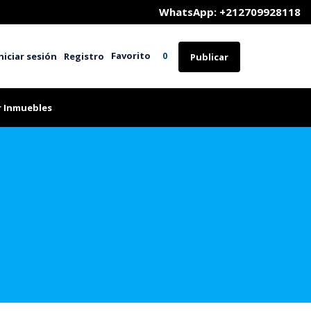
	WhatsApp: +212709928118
Favorito
niciar sesión
Registro
0
Publicar
r Inmuebles