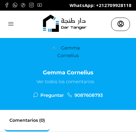
	WhatsApp: +212709928118
Gemma Cornelius
Ver todos los comentarios
Preguntar
9087608793
Comentarios (0)