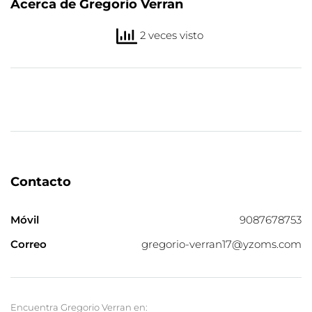
Acerca de Gregorio Verran
2 veces visto
Contacto
Móvil
9087678753
Correo
gregorio-verran17@yzoms.com
Encuentra Gregorio Verran en: