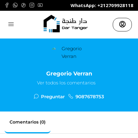
	WhatsApp: +212709928118
Gregorio Verran
Ver todos los comentarios
Preguntar
9087678753
Comentarios (0)