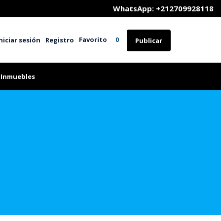
	WhatsApp: +212709928118
Favorito
niciar sesión
Registro
0
Publicar
 Inmuebles