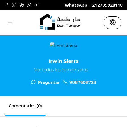
	WhatsApp: +212709928118
Irwin Sierra
Ver todos los comentarios
Preguntar
9087608723
Comentarios (0)