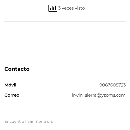
3 veces visto
Contacto
Móvil
9087608723
Correo
irwin_sierra@yzoms.com
Encuentra Irwin Sierra en: