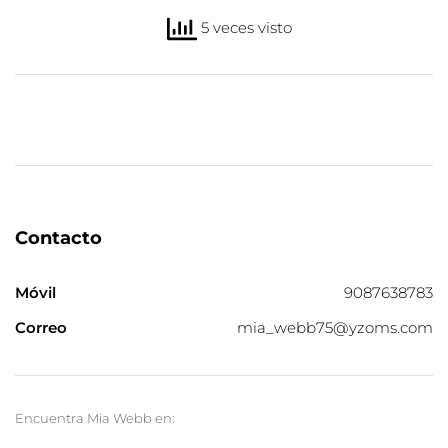
5 veces visto
Contacto
Móvil
9087638783
Correo
mia_webb75@yzoms.com
Encuentra Mia Webb en: