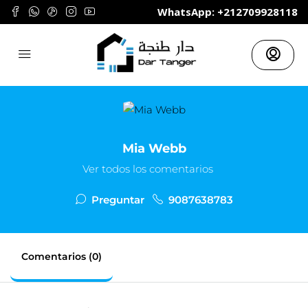
	WhatsApp: +212709928118
Mia Webb
Ver todos los comentarios
Preguntar
9087638783
Comentarios (0)