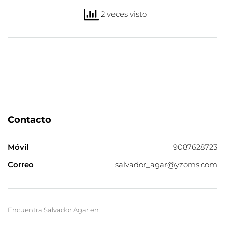
2 veces visto
Contacto
Móvil
9087628723
Correo
salvador_agar@yzoms.com
Encuentra Salvador Agar en: