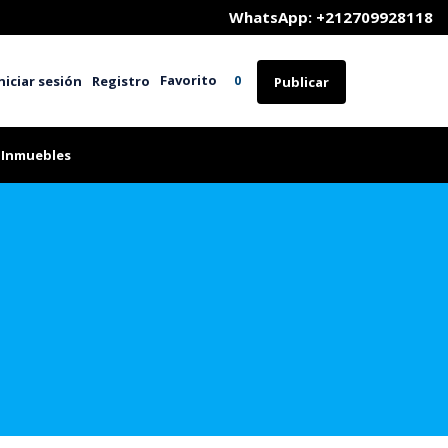
	WhatsApp: +212709928118
Favorito
niciar sesión
Registro
0
Publicar
 Inmuebles