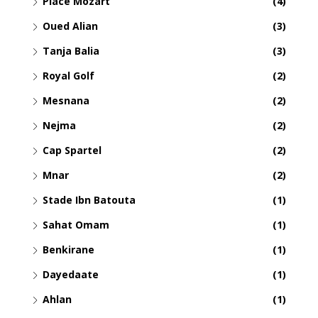
Place Mozart
(4)
Oued Alian
(3)
Tanja Balia
(3)
Royal Golf
(2)
Mesnana
(2)
Nejma
(2)
Cap Spartel
(2)
Mnar
(2)
Stade Ibn Batouta
(1)
Sahat Omam
(1)
Benkirane
(1)
Dayedaate
(1)
Ahlan
(1)