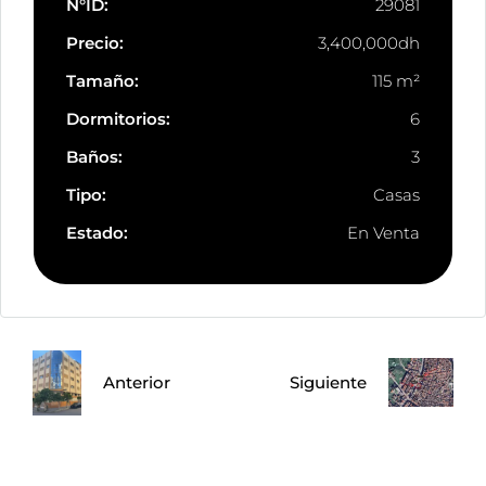
N°ID:
29081
Precio:
3,400,000dh
Tamaño:
115 m²
Dormitorios:
6
Baños:
3
Tipo:
Casas
Estado:
En Venta
Anterior
Siguiente