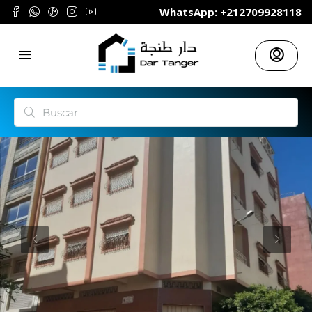
	WhatsApp: +212709928118