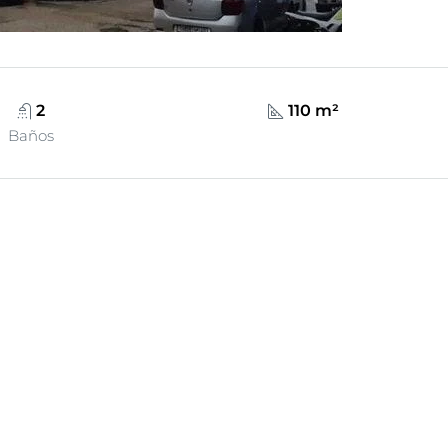
2
110 m²
Baños