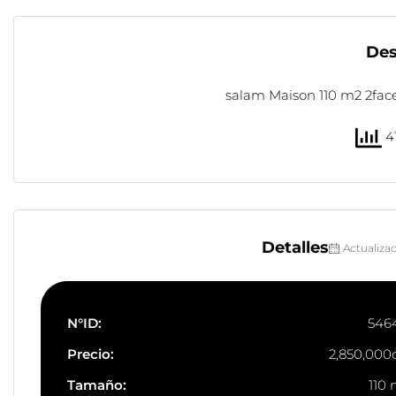
Des
salam Maison 110 m2 2fac
41
Detalles
Actualiza
N°ID:
546
Precio:
2,850,000
Tamaño:
110 