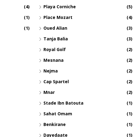
(4)
Playa Corniche
(5)
(1)
Place Mozart
(4)
(1)
Oued Alian
(3)
Tanja Balia
(3)
Royal Golf
(2)
Mesnana
(2)
Nejma
(2)
Cap Spartel
(2)
Mnar
(2)
Stade Ibn Batouta
(1)
Sahat Omam
(1)
Benkirane
(1)
Dayedaate
(1)