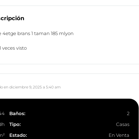
cripción
e 4etge brans 1 taman 185 mlyon
 veces visto
do en diciembre 9, 2025 a 5:40 am
44
Baños:
2
dh
Tipo:
Casas
m²
Estado:
En Venta