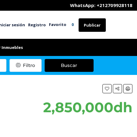
	WhatsApp: +212709928118
Favorito
niciar sesión
Registro
0
Publicar
r Inmuebles
Filtro
Buscar
2,850,000dh