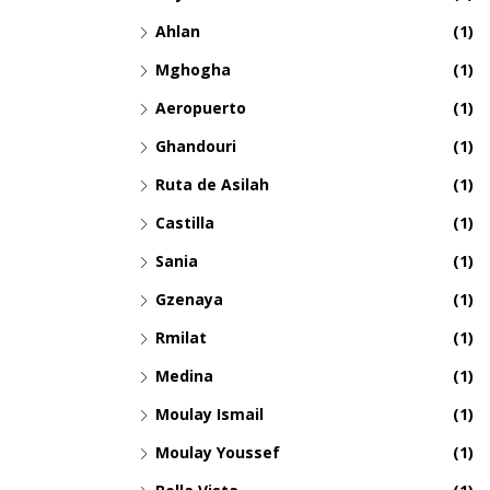
Ahlan
(1)
Mghogha
(1)
Aeropuerto
(1)
Ghandouri
(1)
Ruta de Asilah
(1)
Castilla
(1)
Sania
(1)
Gzenaya
(1)
Rmilat
(1)
Medina
(1)
Moulay Ismail
(1)
Moulay Youssef
(1)