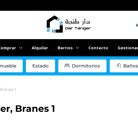
I
Comprar
Alquilar
Barrios
Contacto
Gestiona
mueble
Estado
Dormitorios
Baños
 Branes 1
er, Branes 1